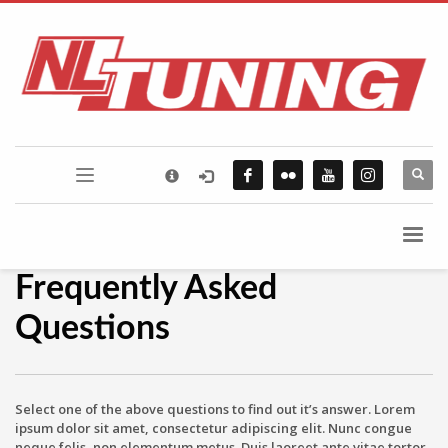
×
FLICKR PHOTOSTREAM
Frequently Asked
Questions
Select
one of the above questions to find out it’s answer. Lorem
ipsum dolor sit amet, consectetur adipiscing elit. Nunc congue
neque felis, non elementum metus. Duis laoreet ante vitae tortor