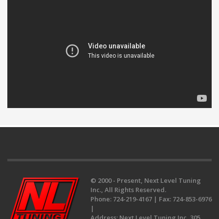
© 2000 - Present, Next Level Tuning
Inc., All Rights Reserved.
Phone:
724-219-4167 |
Fax:
724-853-6976
|
Address:
Next Level Tuning Inc, 305